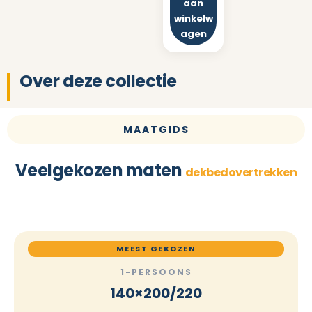
aan
winkelw
agen
Over deze collectie
MAATGIDS
Veelgekozen maten
dekbedovertrekken
MEEST GEKOZEN
1-PERSOONS
140×200/220