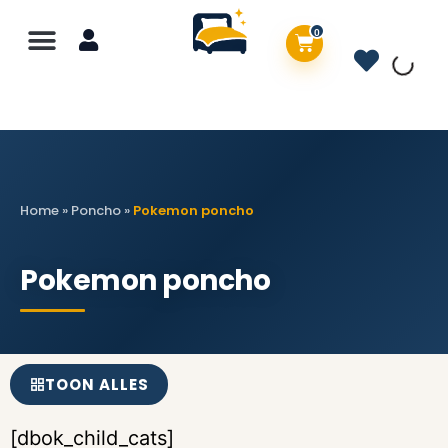
0
Home
»
Poncho
»
Pokemon poncho
Pokemon poncho
TOON ALLES
[dbok_child_cats]