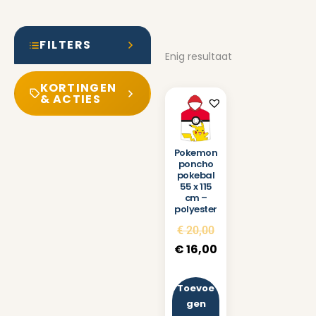
FILTERS
Enig resultaat
KORTINGEN
& ACTIES
Pokemon
poncho
pokebal
55 x 115
cm –
polyester
€
20,00
€
16,00
Toevoe
gen