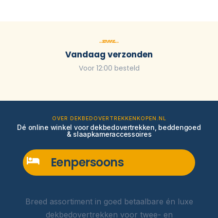
Vandaag verzonden
Voor 12:00 besteld
OVER DEKBEDOVERTREKKENKOPEN.NL
Dé online winkel voor dekbedovertrekken, beddengoed
& slaapkameraccessoires
Eenpersoons
Breed assortiment in goed betaalbare én luxe
dekbedovertrekken voor twee- en