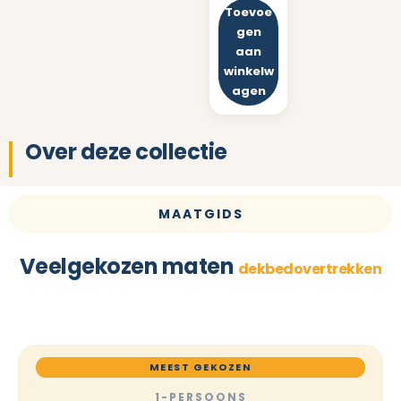
Toevoe
gen
aan
winkelw
agen
Over deze collectie
MAATGIDS
Veelgekozen maten
dekbedovertrekken
MEEST GEKOZEN
1-PERSOONS