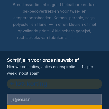
Breed assortiment in goed betaalbare én luxe
dekbedovertrekken voor twee- en
eenpersoonsbedden. Katoen, percale, satijn,
polyester en flanel — in effen kleuren of met
opvallende prints. Altijd scherp geprijsd,
rechtstreeks van fabrikant.
Lees meer →
Schrijf je in voor onze nieuwsbrief
Nieuwe collecties, acties en inspiratie — 1× per
week, nooit spam.
✦ 10% korting