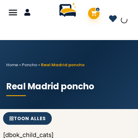
0
Home
»
Poncho
»
Real Madrid poncho
Real Madrid poncho
TOON ALLES
[dbok_child_cats]