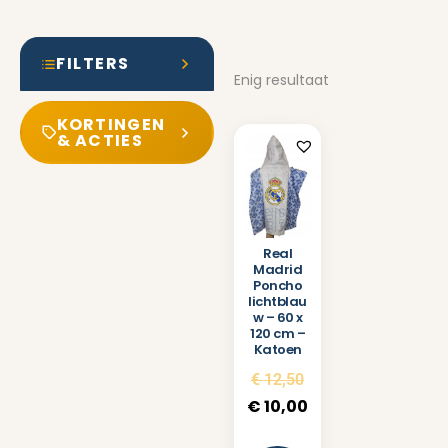
FILTERS
Enig resultaat
KORTINGEN
& ACTIES
Real
Madrid
Poncho
lichtblau
w – 60 x
120 cm –
Katoen
€
12,50
€
10,00