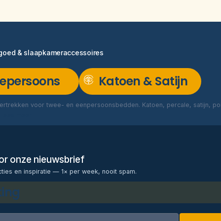
ngoed & slaapkameraccessoires
epersoons
Katoen & Satijn
rtrekken voor twee- en eenpersoonsbedden. Katoen, percale, satijn, poly
Lees meer →
voor onze nieuwsbrief
cties en inspiratie — 1× per week, nooit spam.
ting