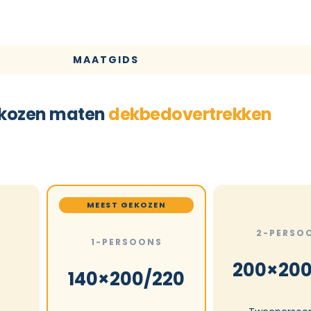
MAATGIDS
kozen maten
dekbedovertrekken
MEEST GEKOZEN
2-PERSO
1-PERSOONS
200×200
140×200/220