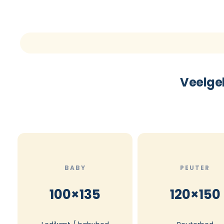
Veelge
BABY
PEUTER
100×135
120×150