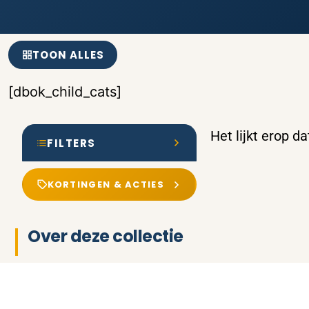
TOON ALLES
[dbok_child_cats]
Het lijkt erop d
FILTERS
KORTINGEN & ACTIES
Over deze collectie