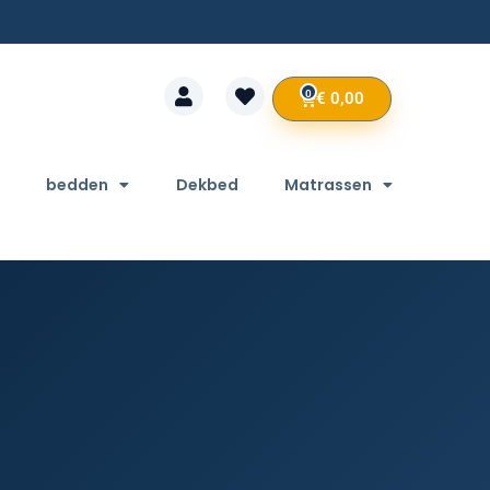
0
€
0,00
bedden
Dekbed
Matrassen