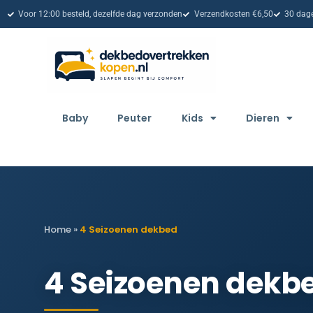
Voor 12:00 besteld, dezelfde dag verzonden
Verzendkosten €6,50
30 dage
Baby
Peuter
Kids
Dieren
Home
»
4 Seizoenen dekbed
4 Seizoenen dekb