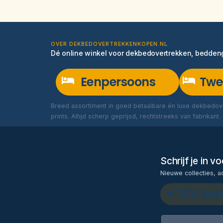
OVER DEKBEDOVERTREKKENKOPEN.NL
Dé online winkel voor dekbedovertrekken, bedde
Eenpersoons
Twe
Breed assortiment in goed betaalbare én luxe dekbedove
prints. Altijd scherp geprijsd, rechtstreeks van fabrikant.
Schrijf je in 
Nieuwe collecties, a
✦ 10% kor