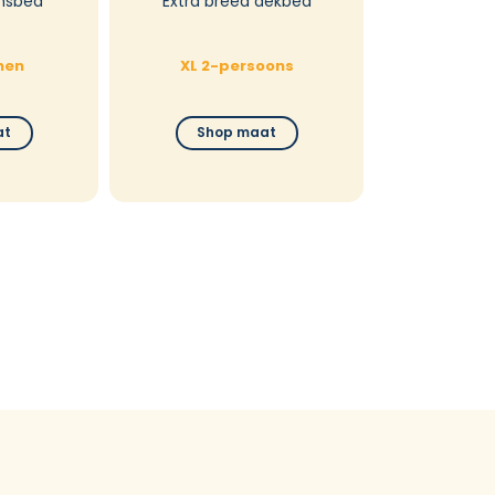
nsbed
Extra breed dekbed
nen
XL 2-persoons
at
Shop maat
30 dag
Niet tev