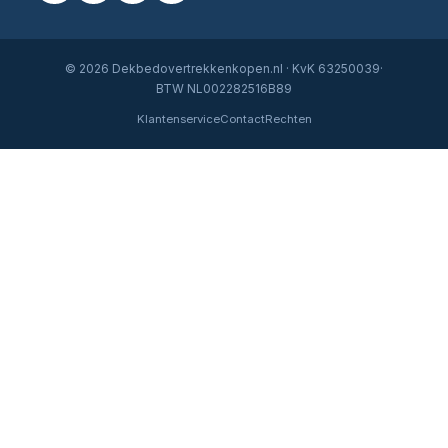
© 2026 Dekbedovertrekkenkopen.nl · KvK 63250039·
BTW NL002282516B89
Klantenservice
Contact
Rechten