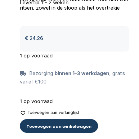
Levertijd 1 – 2 weken
ritsen, zowel in de sloop als het overtrekje
waardoor het dekbedje goed blijft zitten. De
achterzijde van het overtrekje heeft een
afwijkende print, wat een leuk effect geeft bij
€
24,26
het opmaken van het ledikantje. Kortom; een
geweldige blikvanger en een fantastisch
1 op voorraad
cadeau voor een babyshower of kraamvisite.
Bezorging
binnen 1–3 werkdagen
, gratis
vanaf €100
1 op voorraad
Toevoegen aan verlanglijst
Toevoegen aan winkelwagen