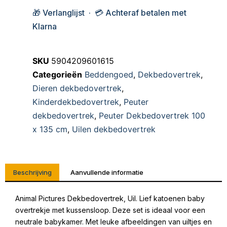
🎁 Verlanglijst · 💳 Achteraf betalen met
Klarna
SKU
5904209601615
Categorieën
Beddengoed
,
Dekbedovertrek
,
Dieren dekbedovertrek
,
Kinderdekbedovertrek
,
Peuter
dekbedovertrek
,
Peuter Dekbedovertrek 100
x 135 cm
,
Uilen dekbedovertrek
Beschrijving
Aanvullende informatie
Animal Pictures Dekbedovertrek, Uil. Lief katoenen baby
overtrekje met kussensloop. Deze set is ideaal voor een
neutrale babykamer. Met leuke afbeeldingen van uiltjes en