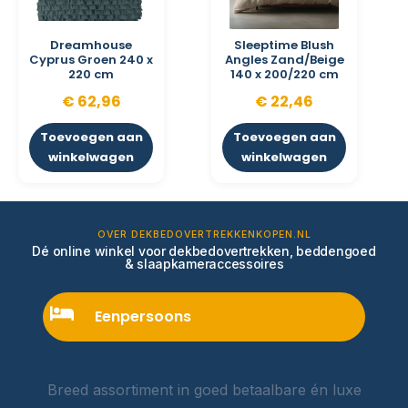
Dreamhouse
Sleeptime Blush
Cyprus Groen 240 x
Angles Zand/Beige
220 cm
140 x 200/220 cm
€
62,96
€
22,46
Toevoegen aan
Toevoegen aan
winkelwagen
winkelwagen
OVER DEKBEDOVERTREKKENKOPEN.NL
Dé online winkel voor dekbedovertrekken, beddengoed
& slaapkameraccessoires
Eenpersoons
Breed assortiment in goed betaalbare én luxe