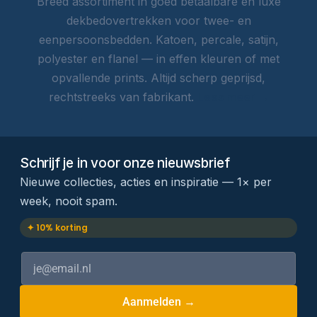
Breed assortiment in goed betaalbare én luxe
dekbedovertrekken voor twee- en
eenpersoonsbedden. Katoen, percale, satijn,
polyester en flanel — in effen kleuren of met
opvallende prints. Altijd scherp geprijsd,
rechtstreeks van fabrikant.
Lees meer →
Schrijf je in voor onze nieuwsbrief
Nieuwe collecties, acties en inspiratie — 1× per
week, nooit spam.
✦ 10% korting
Aanmelden →