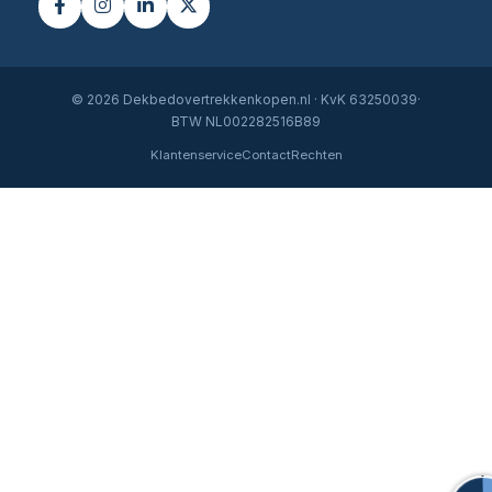
© 2026 Dekbedovertrekkenkopen.nl · KvK 63250039·
BTW NL002282516B89
Klantenservice
Contact
Rechten