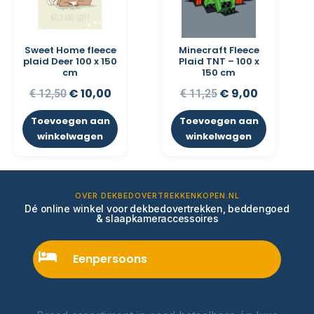
Sweet Home fleece
Minecraft Fleece
plaid Deer 100 x 150
Plaid TNT – 100 x
cm
150 cm
€
10,00
€
9,00
€
12,50
€
11,25
Toevoegen aan
Toevoegen aan
winkelwagen
winkelwagen
OVER DEKBEDOVERTREKKENKOPEN.NL
Dé online winkel voor dekbedovertrekken, beddengoed
& slaapkameraccessoires
Eenpersoons