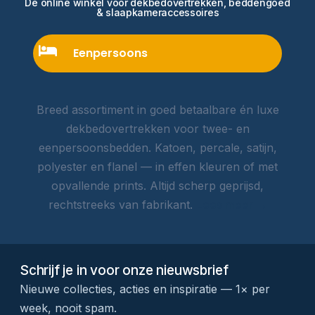
Dé online winkel voor dekbedovertrekken, beddengoed
& slaapkameraccessoires
Eenpersoons
Breed assortiment in goed betaalbare én luxe
dekbedovertrekken voor twee- en
eenpersoonsbedden. Katoen, percale, satijn,
polyester en flanel — in effen kleuren of met
opvallende prints. Altijd scherp geprijsd,
rechtstreeks van fabrikant.
Lees meer →
Schrijf je in voor onze nieuwsbrief
Nieuwe collecties, acties en inspiratie — 1× per
week, nooit spam.