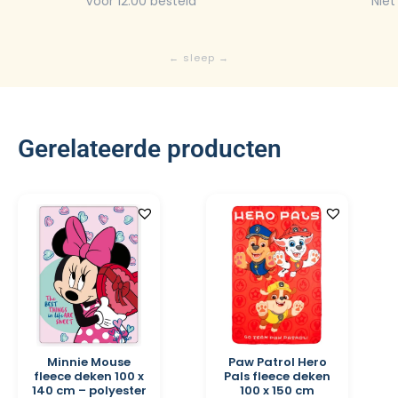
Voor 12:00 besteld
Niet
Gerelateerde producten
Minnie Mouse
Paw Patrol Hero
fleece deken 100 x
Pals fleece deken
140 cm – polyester
100 x 150 cm