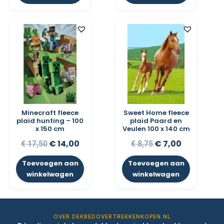
Minecraft fleece
Sweet Home fleece
plaid hunting – 100
plaid Paard en
x 150 cm
Veulen 100 x 140 cm
€
14,00
€
7,00
€
17,50
€
8,75
Toevoegen aan
Toevoegen aan
winkelwagen
winkelwagen
OVER DEKBEDOVERTREKKENKOPEN.NL