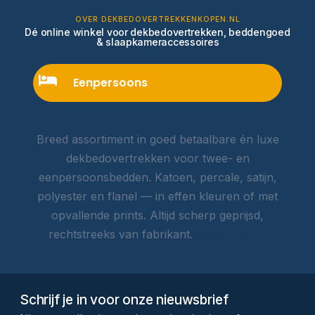
OVER DEKBEDOVERTREKKENKOPEN.NL
Dé online winkel voor dekbedovertrekken, beddengoed
& slaapkameraccessoires
Eenpersoons
Breed assortiment in goed betaalbare én luxe
dekbedovertrekken voor twee- en
eenpersoonsbedden. Katoen, percale, satijn,
polyester en flanel — in effen kleuren of met
opvallende prints. Altijd scherp geprijsd,
rechtstreeks van fabrikant.
Lees meer →
Schrijf je in voor onze nieuwsbrief