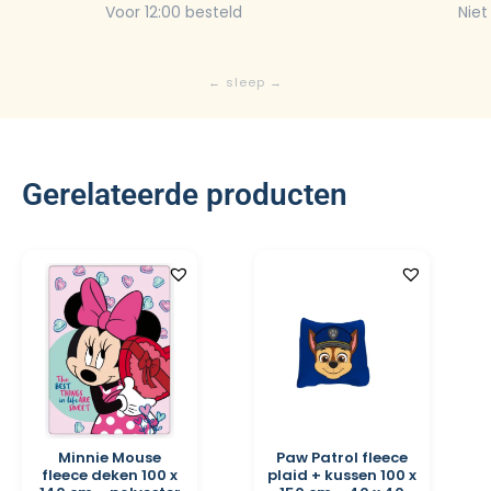
Voor 12:00 besteld
Niet
Gerelateerde producten
Minnie Mouse
Paw Patrol fleece
fleece deken 100 x
plaid + kussen 100 x