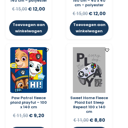
140 cm – polyester
150 cm – 40 x 40
cm – polyester
€
12,00
€
15,00
€
12,00
€
15,00
Toevoegen aan
Toevoegen aan
winkelwagen
winkelwagen
Paw Patrol fleece
Sweet Home Fleece
plaid playful – 100
Plaid Eat Sleep
x 140 cm
Repeat 100 x 140
cm
€
9,20
€
11,50
€
8,80
€
11,00