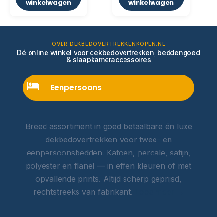
winkelwagen
winkelwagen
OVER DEKBEDOVERTREKKENKOPEN.NL
Dé online winkel voor dekbedovertrekken, beddengoed
& slaapkameraccessoires
Eenpersoons
Breed assortiment in goed betaalbare én luxe
dekbedovertrekken voor twee- en
eenpersoonsbedden. Katoen, percale, satijn,
polyester en flanel — in effen kleuren of met
opvallende prints. Altijd scherp geprijsd,
rechtstreeks van fabrikant.
Lees meer →