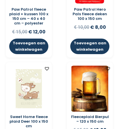
Paw Patrol fleece
Paw Patrol Hero
plaid + kussen 100 x
Pals fleece deken
150 cm – 40 x 40
100 x 150 cm
cm – polyester
€
8,00
€
10,00
€
12,00
€
15,00
Toevoegen aan
Toevoegen aan
winkelwagen
winkelwagen
Sweet Home fleece
Fleeceplaid Bierpul
plaid Deer 100 x 150
– 120 x 150 cm
cm