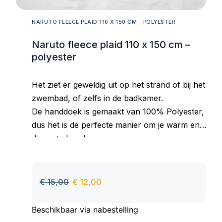
NARUTO FLEECE PLAID 110 X 150 CM – POLYESTER
Naruto fleece plaid 110 x 150 cm –
polyester
Het ziet er geweldig uit op het strand of bij het
zwembad, of zelfs in de badkamer.
De handdoek is gemaakt van 100% Polyester,
dus het is de perfecte manier om je warm en
droog te houden.
Goed absorberend materiaal, aangenaam om
aan te raken, behoudt zijn kleur ook na vele
wasbeurten.
€
15,00
€
12,00
Beschikbaar via nabestelling