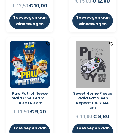
€
12,00
€
15,00
€
10,00
€
12,50
Toevoegen aan
Toevoegen aan
winkelwagen
winkelwagen
Paw Patrol fleece
Sweet Home Fleece
plaid One Team –
Plaid Eat Sleep
100 x 140 cm
Repeat 100 x 140
cm
€
9,20
€
11,50
€
8,80
€
11,00
Toevoegen aan
Toevoegen aan