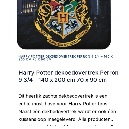
HARRY POTTER DEKBEDOVERTREK PERRON 9 3/4 – 140 X
200 CM 70 X 90 CM
Harry Potter dekbedovertrek Perron
9 3/4 – 140 x 200 cm 70 x 90 cm
Dit heerlijk zachte dekbedovertrek is een
echte must-have voor Harry Potter fans!
Naast één dekbedovertrek wordt er ook één
kussensloop meegeleverd! Alle producten
bevatten de drie hoofdpersonages Harry, Ron