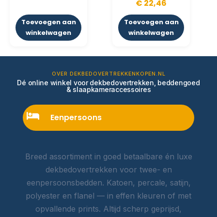
€
22,46
Toevoegen aan
Toevoegen aan
winkelwagen
winkelwagen
OVER DEKBEDOVERTREKKENKOPEN.NL
Dé online winkel voor dekbedovertrekken, beddengoed
& slaapkameraccessoires
Eenpersoons
Breed assortiment in goed betaalbare én luxe
dekbedovertrekken voor twee- en
eenpersoonsbedden. Katoen, percale, satijn,
polyester en flanel — in effen kleuren of met
opvallende prints. Altijd scherp geprijsd,