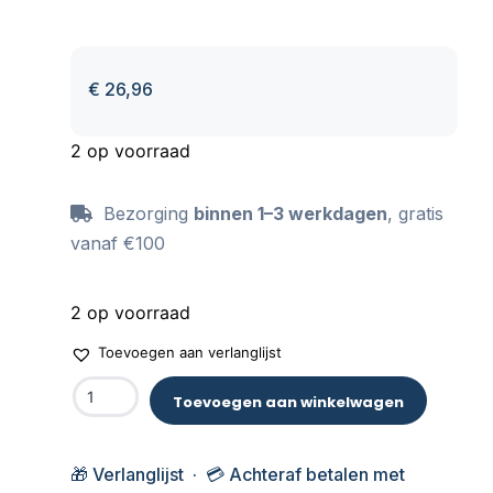
en Hermelien in een scène van de laatste
filmreeks: Harry Potter en de Relieken van de
Dood.
€
26,96
2 op voorraad
Bezorging
binnen 1–3 werkdagen
, gratis
vanaf €100
2 op voorraad
Toevoegen aan verlanglijst
Toevoegen aan winkelwagen
🎁 Verlanglijst · 💳 Achteraf betalen met