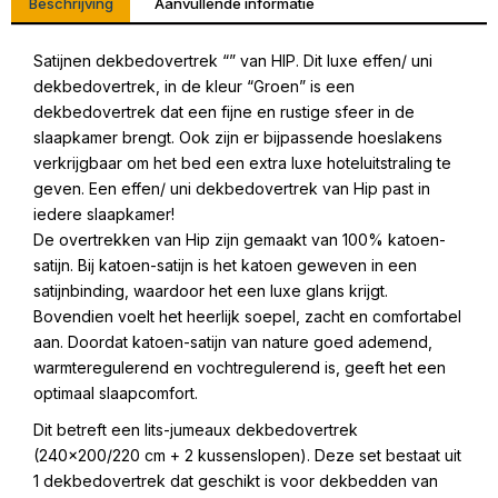
Beschrijving
Aanvullende informatie
Satijnen dekbedovertrek “” van HIP. Dit luxe effen/ uni
dekbedovertrek, in de kleur “Groen” is een
dekbedovertrek dat een fijne en rustige sfeer in de
slaapkamer brengt. Ook zijn er bijpassende hoeslakens
verkrijgbaar om het bed een extra luxe hoteluitstraling te
geven. Een effen/ uni dekbedovertrek van Hip past in
iedere slaapkamer!
De overtrekken van Hip zijn gemaakt van 100% katoen-
satijn. Bij katoen-satijn is het katoen geweven in een
satijnbinding, waardoor het een luxe glans krijgt.
Bovendien voelt het heerlijk soepel, zacht en comfortabel
aan. Doordat katoen-satijn van nature goed ademend,
warmteregulerend en vochtregulerend is, geeft het een
optimaal slaapcomfort.
Dit betreft een lits-jumeaux dekbedovertrek
(240×200/220 cm + 2 kussenslopen). Deze set bestaat uit
1 dekbedovertrek dat geschikt is voor dekbedden van