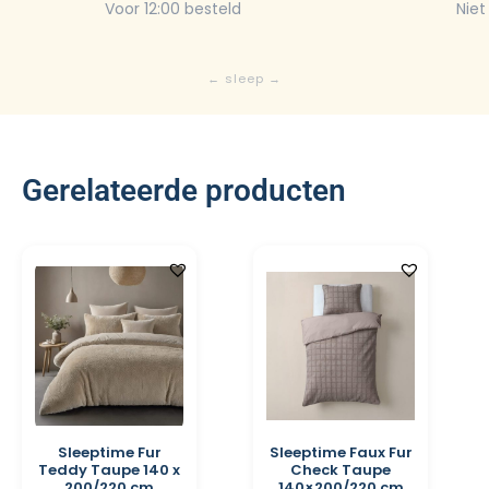
Voor 12:00 besteld
Niet
Gerelateerde producten
Sleeptime Fur
Sleeptime Faux Fur
Teddy Taupe 140 x
Check Taupe
200/220 cm
140×200/220 cm