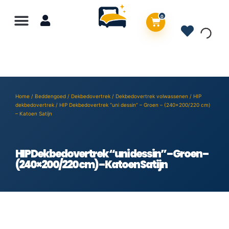
0
Home
/
Beddengoed
/
Dekbedovertrek
/
Dekbedovertrek volwassenen
/
HIP
dekbedovertrek
/ HIP Dekbedovertrek “uni dessin” – Groen – (240×200/220 cm)
– Katoen Satijn
HIP Dekbedovertrek “uni dessin” – Groen –
(240×200/220 cm) – Katoen Satijn