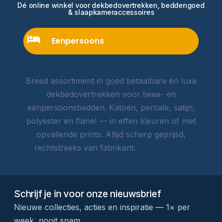
Dé online winkel voor dekbedovertrekken, beddengoed
& slaapkameraccessoires
Eenpersoons
Breed assortiment in goed betaalbare én luxe
dekbedovertrekken voor twee- en
eenpersoonsbedden. Katoen, percale, satijn,
polyester en flanel — in effen kleuren of met
opvallende prints. Altijd scherp geprijsd,
rechtstreeks van fabrikant.
Lees meer →
Schrijf je in voor onze nieuwsbrief
Nieuwe collecties, acties en inspiratie — 1× per
week, nooit spam.